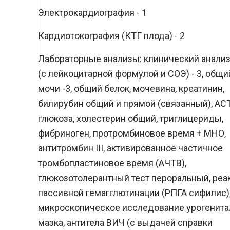
Электрокардиография - 1
Кардиотокография (КТГ плода) - 2
Лабораторные анализы: клинический анализ
(с лейкоцитарной формулой и СОЭ) - 3, общи
мочи -3, общий белок, мочевина, креатинин,
билирубин общий и прямой (связанный), АСТ
глюкоза, холестерин общий, триглицериды,
фибриноген, протромбиновое время + МНО,
антитромбин III, активированное частичное
тромбопластиновое время (АЧТВ),
глюкозотолерантный тест пероральный, реа
пассивной гемагглютинации (РПГА сифилис)
микроскопическое исследование урогенита
мазка, антитела ВИЧ (с выдачей справки