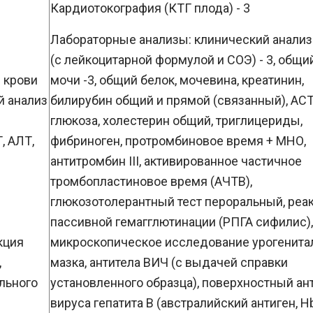
Кардиотокография (КТГ плода) - 3
Лабораторные анализы: клинический анализ
(с лейкоцитарной формулой и СОЭ) - 3, общи
 крови
мочи -3, общий белок, мочевина, креатинин,
й анализ
билирубин общий и прямой (связанный), АСТ
глюкоза, холестерин общий, триглицериды,
, АЛТ,
фибриноген, протромбиновое время + МНО,
антитромбин III, активированное частичное
тромбопластиновое время (АЧТВ),
глюкозотолерантный тест пероральный, реа
пассивной гемагглютинации (РПГА сифилис),
кция
микроскопическое исследование урогенита
,
мазка, антитела ВИЧ (с выдачей справки
льного
установленного образца), поверхностный ан
вируса гепатита В (австралийский антиген, H