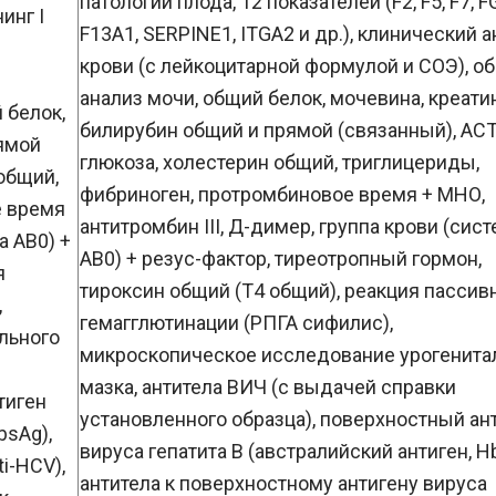
патологии плода, 12 показателей (F2, F5, F7, F
инг I
F13A1, SERPINE1, ITGA2 и др.), клинический 
крови (с лейкоцитарной формулой и СОЭ), о
анализ мочи, общий белок, мочевина, креати
 белок,
билирубин общий и прямой (связанный), АСТ
рямой
глюкоза, холестерин общий, триглицериды,
 общий,
фибриноген, протромбиновое время + МНО,
е время
антитромбин III, Д-димер, группа крови (сис
а АВ0) +
АВ0) + резус-фактор, тиреотропный гормон,
я
тироксин общий (Т4 общий), реакция пассив
,
гемагглютинации (РПГА сифилис),
льного
микроскопическое исследование урогенита
мазка, антитела ВИЧ (с выдачей справки
тиген
установленного образца), поверхностный ан
bsAg),
вируса гепатита В (австралийский антиген, H
i-HCV),
антитела к поверхностному антигену вируса