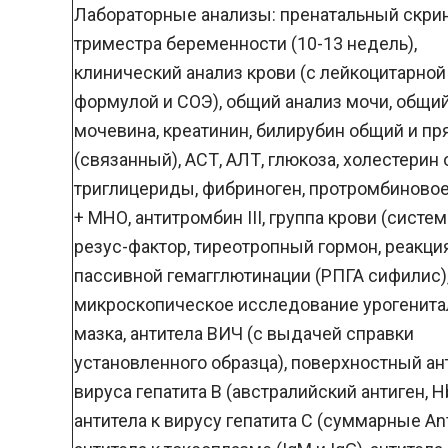
Лабораторные анализы: пренатальный скрин
триместра беременности (10-13 недель),
клинический анализ крови (с лейкоцитарной
формулой и СОЭ), общий анализ мочи, общий
мочевина, креатинин, билирубин общий и п
(связанный), АСТ, АЛТ, глюкоза, холестерин
триглицериды, фибриноген, протромбиново
+ МНО, антитромбин III, группа крови (систем
резус-фактор, тиреотропный гормон, реакци
пассивной гемагглютинации (РПГА сифилис)
микроскопическое исследование урогенита
мазка, антитела ВИЧ (с выдачей справки
установленного образца), поверхностный ан
вируса гепатита В (австралийский антиген, H
антитела к вирусу гепатита С (суммарные Ant