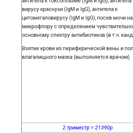
антитела к токсоплазме (IgM и IgG), антитела 
вирусу краснухи (IgM и IgG), антитела к
цитомегаловирусу (IgM и IgG), посев мочи на
микрофлору с определением чувствительно
основному спектру антибиотиков (в т.ч. кан
Взятие крови из периферической вены и по
влагалищного мазка (выполняется врачом)
2 триместр = 21390р