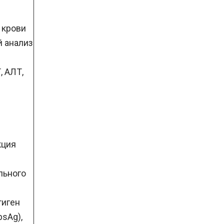
 крови
й анализ
, АЛТ,
кция
льного
тиген
bsAg),