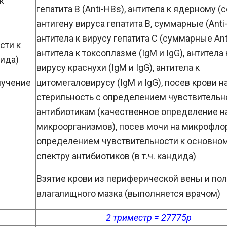
к
гепатита В (Anti-HBs), антитела к ядерному (c
антигену вируса гепатита В, суммарные (Anti
антитела к вирусу гепатита С (суммарные Ant
сти к
антитела к токсоплазме (IgM и IgG), антитела 
дида)
вирусу краснухи (IgM и IgG), антитела к
лучение
цитомегаловирусу (IgM и IgG), посев крови н
стерильность с определением чувствительн
антибиотикам (качественное определение н
микроорганизмов), посев мочи на микрофло
определением чувствительности к основно
спектру антибиотиков (в т.ч. кандида)
Взятие крови из периферической вены и по
влагалищного мазка (выполняется врачом)
2 триместр = 27775р