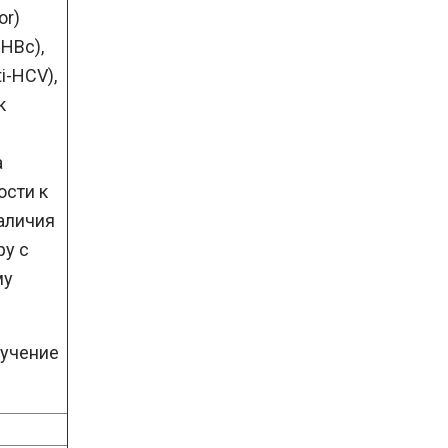
or)
-HBc),
i-HCV),
к
а
ости к
аличия
ру с
му
лучение