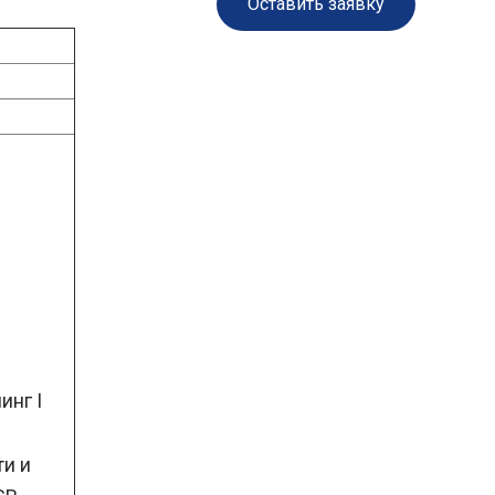
Оставить заявку
инг I
и и