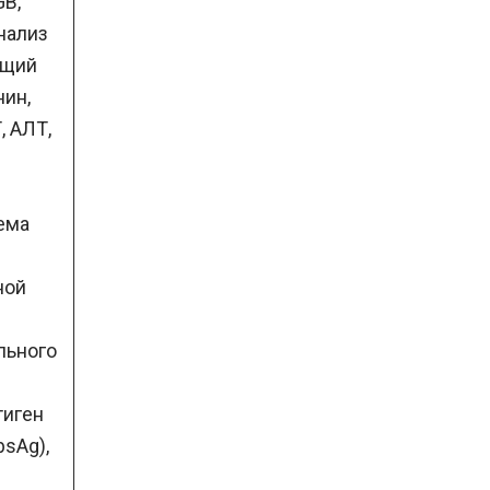
GB,
анализ
бщий
нин,
, АЛТ,
тема
ной
льного
тиген
bsAg),