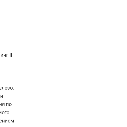
нг II
елезо,
ии
ия по
мого
лением