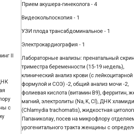
Прием акушера-гинеколога - 4
Видеокольпоскопия - 1
УЗИ плода трансабдоминальное - 1
Электрокардиография - 1
нг II
Лабораторные анализы: пренатальный скрини
триместра беременности (15-19 недель),
клинический анализ крови (с лейкоцитарной
 ДНК
формулой и СОЭ) -2, общий анализ мочи -2,
ая
фолиевая кислота (витамин В9), ферритин, ж
лору
магний, электролиты (Na, K, Cl), ДНК хламид
ны с
(Chlamydia trachomatis), жидкостная цитолог
му
Папаниколау, посев на микрофлору отделяе
урогенитального тракта женщины с опреде