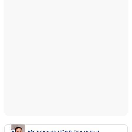
Абрамашвили Юлия Георгиевна