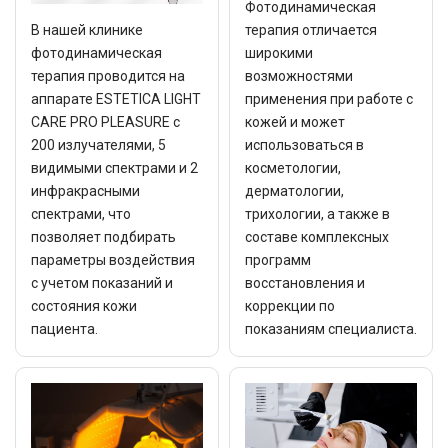
Фотодинамическая
В нашей клинике
терапия отличается
фотодинамическая
широкими
терапия проводится на
возможностями
аппарате ESTETICA LIGHT
применения при работе с
CARE PRO PLEASURE с
кожей и может
200 излучателями, 5
использоваться в
видимыми спектрами и 2
косметологии,
инфракрасными
дерматологии,
спектрами, что
трихологии, а также в
позволяет подбирать
составе комплексных
параметры воздействия
программ
с учетом показаний и
восстановления и
состояния кожи
коррекции по
пациента.
показаниям специалиста.