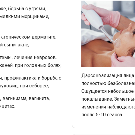
е, борьба с угрями,
 мелкими морщинами,
, атопическом дерматите,
 сыпи, акне;
темы, лечение неврозов,
каней, при головных болях;
Дарсонвализация лица
, профилактика и борьба с
полностью безболезне
уковиц, при себорее;
Ощущается небольшое
 вагинизма, вагинита,
покалывание. Заметны
ицитах.
изменения наблюдают
после 5-10 сеанса