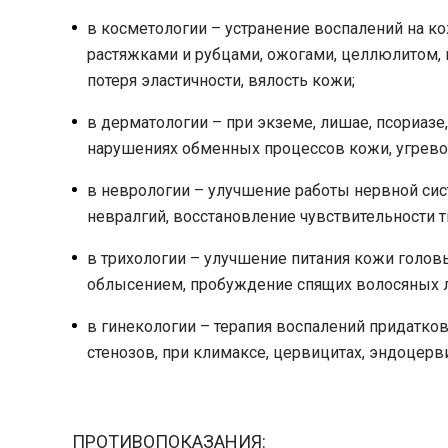
в косметологии – устранение воспалений на кож
растяжками и рубцами, ожогами, целлюлитом,
потеря эластичности, вялость кожи;
в дерматологии – при экземе, лишае, псориазе
нарушениях обменных процессов кожи, угревой
в неврологии – улучшение работы нервной сис
невралгий, восстановление чувствительности т
в трихологии – улучшение питания кожи головы
облысением, пробуждение спящих волосяных л
в гинекологии – терапия воспалений придатков,
стенозов, при климаксе, цервицитах, эндоцерв
ПРОТИВОПОКАЗАНИЯ: