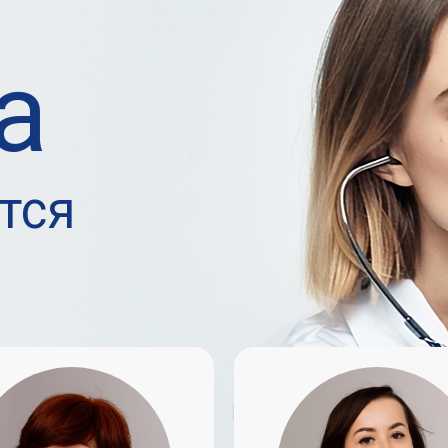
а
тся