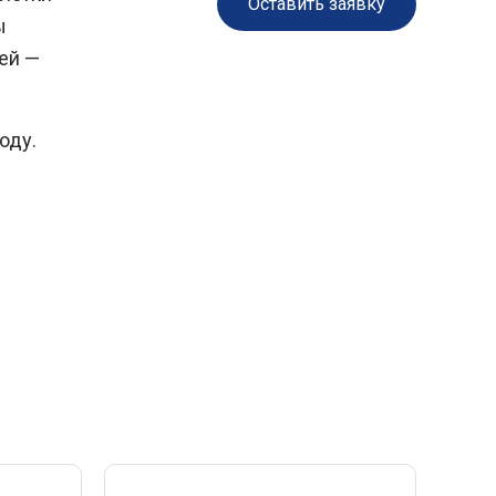
Оставить заявку
ы
ей —
оду.
и