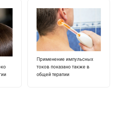
Применение импульсных
око
токов показано также в
гии
общей терапии