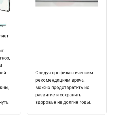
ляет
ит,
гноз,
и
шей
Следуя профилактическим
рекомендациям врача,
ужны,
можно предотвратить их
развитие и сохранить
уть.
здоровье на долгие годы.