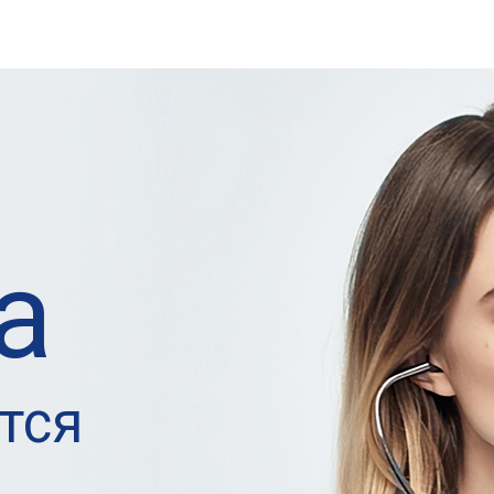
а
тся