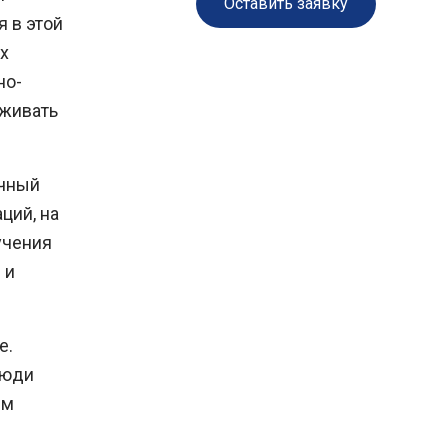
Оставить заявку
 в этой
х
но-
еживать
ечный
ций, на
учения
 и
е.
люди
ем