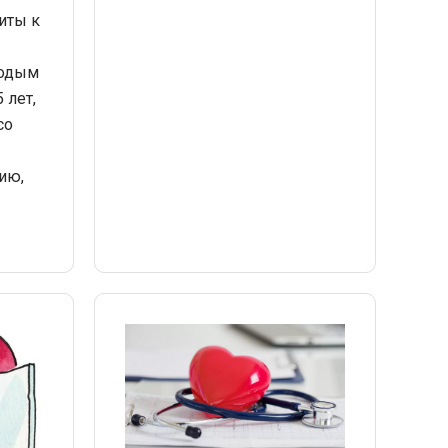
иты к
лодым
 лет,
со
ию,