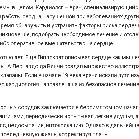
емы в целом. Кардиолог – врач, специализирующийся
 работы сердца, нарушенной при заболеваниях други
время обнаружить и устранить факторы риска сердеч
зникновение, подобрать необходимое лечение и отсл
либо оперативное вмешательство на сердце.
сотню лет. Еще Гиппократ описывал сердце как мыш
ы. А Леонардо да Винчи создал множество иллюстра
лапаны. Если в начале 19 века врачи искали пути из
ас кардиология направлена на их безопасное лечение
носных сосудов заключается в бессимптомном начал
 ангинами, периодически испытывая легкие удушья, 
сс, недосыпание, интоксикацию. Однако в дальнейш
повседневную жизнь, корректируя планы.