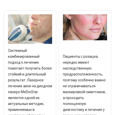
Системный
комбинированный
Пациенты с розацеа
подход к лечению
нередко имеют
помогает получить более
наследственную
стойкий и длительный
предрасположенность,
результат. Лазерное
поэтому особенно важно
лечение акне на диодном
не ограничиваться
лазере MeDioStar
маскировкой симптомов,
является одной из
а проходить
актуальных методик,
полноценную
применяемых в
диагностику и лечение у