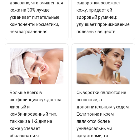
доказано, что очищенная
сыворотки; освежает
кожа на 30% лучше
кожу, придает ей
усваивает питательные
здоровый румянец;
компоненты косметики,
улучшает проникновение
чем загрязненная.
полезных веществ.
Больше всего в
Сыворотки являются не
эксфолиации нуждается
основным, а
жирный и
дополнительным уходом.
комбинированный тип,
Если тоник и крем
так как за 1-2 дня на
являются более
коже успевает
универсальными
образоваться
средствами, то