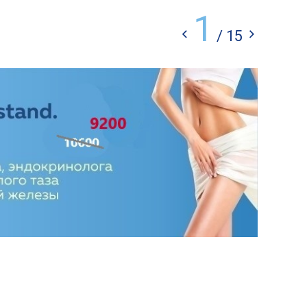
1
/
15